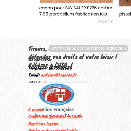
canon pour SIG SAUER P226 calibre
7,65 parabellum fabrication IGB
pisto
350.00 €
Tireurs, chasseurs, collectionneurs,
Informations concernant la législation
défendez vos droits et votre loisir !
Me contacter
Adhérez à l'UFA !
Téléphone: 0675502686
Email:
antoine@bigache.fr
A2CL Sarl
Mentions légales
A propos
Conditions générales de vente
Mentions légales
Politique de confidentialité