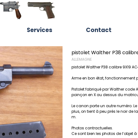
echercher
Sauter le menu
Services
Contact
pistolet Walther P38 calib
ALLEMAGNE
pistolet Walther P38 calibre 9X19 A
Arme en bon état, fonctionnement p
Pistolet fabriqué par Walther code A
poinçon en X au dessus du matricul
Le canon porte un autre numéro. Le f
plus, on tient à peu prés le noir d
m.
Photos contractuelles.
Ce sont bien les photos de l’objet à 