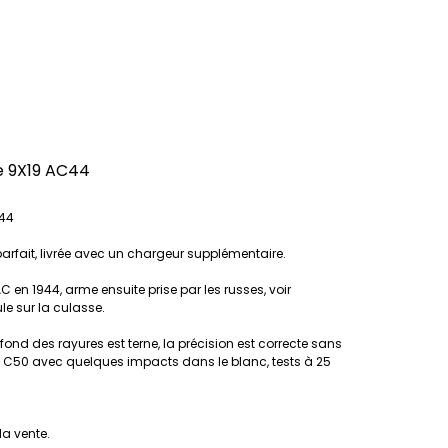
re 9X19 AC44
C44
arfait, livrée avec un chargeur supplémentaire.
C en 1944, arme ensuite prise par les russes, voir
e sur la culasse.
ond des rayures est terne, la précision est correcte sans
e la C50 avec quelques impacts dans le blanc, tests à 25
la vente.