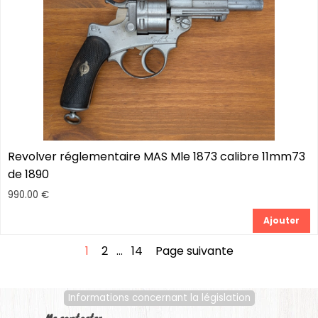
Revolver réglementaire MAS Mle 1873 calibre 11mm73
de 1890
990.00 €
Ajouter
Page actuelle :
1
Aller à la page :
2
...
Aller à la page :
14
Page suivante
Informations concernant la législation
Me contacter