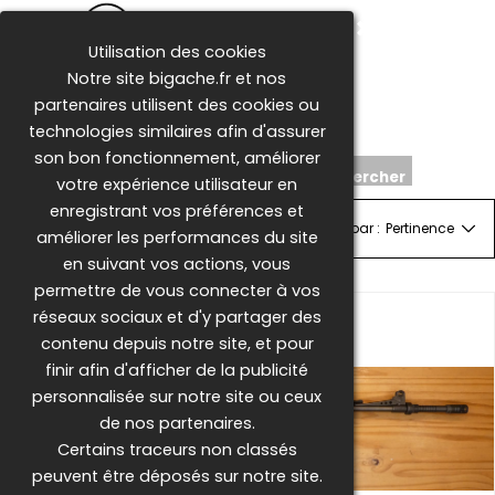
Aller au contenu
Utilisation des cookies
Sauter le menu
Accueil
Boutique
Notre site bigache.fr et nos
Services
Contact
partenaires utilisent des cookies ou
Législation
Panier
technologies similaires afin d'assurer
son bon fonctionnement, améliorer
Rechercher
votre expérience utilisateur en
Sauter la barre de recherche
enregistrant vos préférences et
126
Produits
Trier par :
Pertinence
améliorer les performances du site
en suivant vos actions, vous
permettre de vous connecter à vos
réseaux sociaux et d'y partager des
contenu depuis notre site, et pour
finir afin d'afficher de la publicité
personnalisée sur notre site ou ceux
de nos partenaires.
Certains traceurs non classés
peuvent être déposés sur notre site.